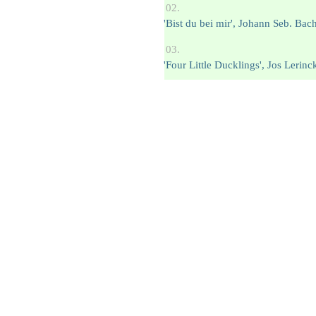
'Bist du bei mir', Johann Seb. Bac
'Four Little Ducklings', Jos Lerinc