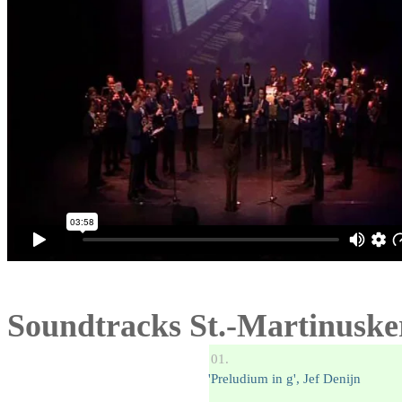
Soundtracks St.-Martinuske
'Preludium in g', Jef Denijn